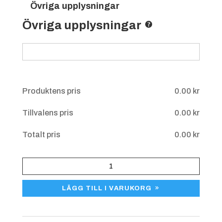
Övriga upplysningar
Övriga upplysningar
Produktens pris
0.00
kr
Tillvalens pris
0.00
kr
Totalt pris
0.00
kr
HPS
841
LÄGG TILL I VARUKORG
Fisk
stående,
ca