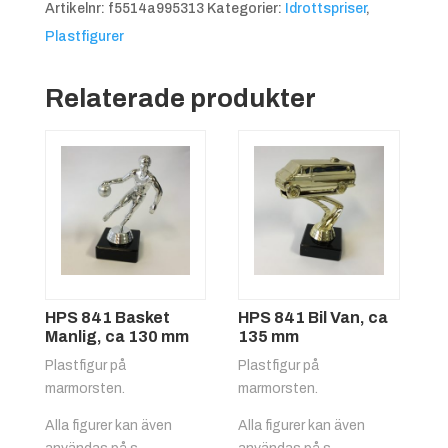
Artikelnr:
f5514a995313
Kategorier:
Idrottspriser
,
170
Plastfigurer
mm
mängd
Relaterade produkter
HPS 841 Basket
HPS 841 Bil Van, ca
Manlig, ca 130 mm
135 mm
Plastfigur på
Plastfigur på
marmorsten.
marmorsten.
Alla figurer kan även
Alla figurer kan även