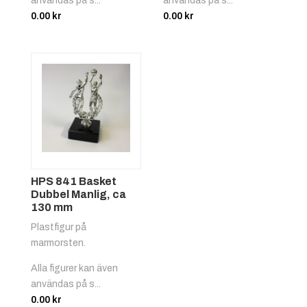
användas på s...
användas på s...
0.00
kr
0.00
kr
HPS 841 Basket
Dubbel Manlig, ca
130 mm
Plastfigur på
marmorsten.
Alla figurer kan även
användas på s...
0.00
kr