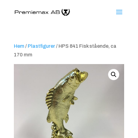
Hem
/
Plastfigurer
/ HPS 841 Fisk stående, ca
170 mm