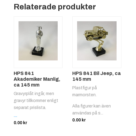
Relaterade produkter
HPS 841
HPS 841 Bil Jeep, ca
Akademiker Manlig,
145 mm
ca 145 mm
Plastfigur på
Gravyrplåt ingår, men
marmorsten.
gravyr tillkommer enligt
Alla figurer kan även
separat prislista.
användas på s...
...
0.00
kr
0.00
kr