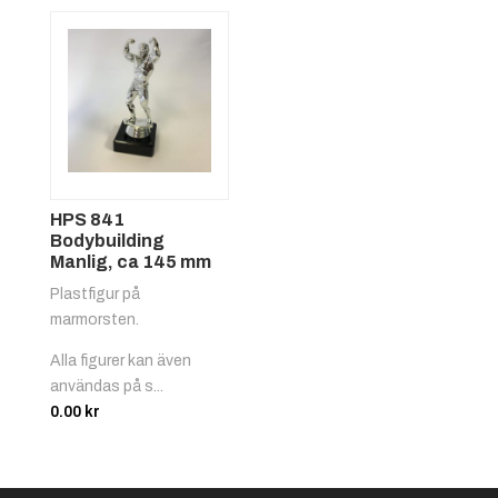
HPS 841
Bodybuilding
Manlig, ca 145 mm
Plastfigur på
marmorsten.
Alla figurer kan även
användas på s...
0.00
kr