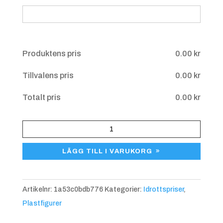
Produktens pris
0.00
kr
Tillvalens pris
0.00
kr
Totalt pris
0.00
kr
HPS
841
LÄGG TILL I VARUKORG
Duva,
ca
65
Artikelnr:
1a53c0bdb776
Kategorier:
Idrottspriser
,
mm
Plastfigurer
mängd