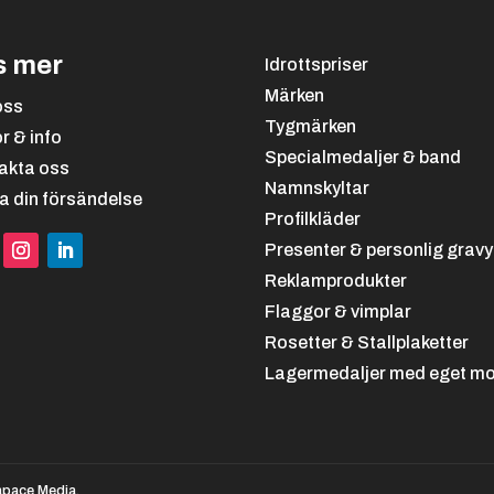
s mer
Idrottspriser
Märken
oss
Tygmärken
or & info
Specialmedaljer & band
akta oss
Namnskyltar
a din försändelse
Profilkläder
Presenter & personlig gravy
Reklamprodukter
Flaggor & vimplar
Rosetter & Stallplaketter
Lagermedaljer med eget mo
pace Media.