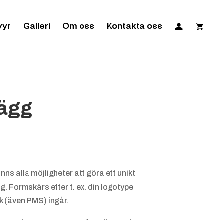
vyr
Galleri
Om oss
Kontakta oss
ägg
isintervall:
00 kr
inns alla möjligheter att göra ett unikt
l
 Formskärs efter t. ex. din logotype
.75 kr
k (även PMS) ingår.