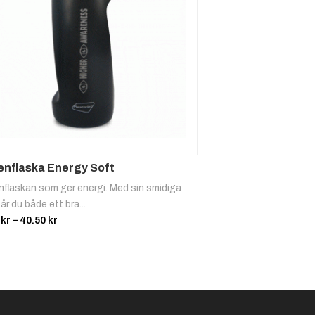
enflaska Energy Soft
nflaskan som ger energi. Med sin smidiga
år du både ett bra...
Prisintervall:
0
kr
–
40.50
kr
20.00 kr
till
40.50 kr