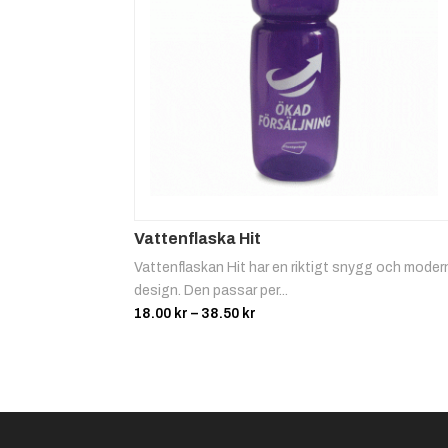
Vattenflaska Hit
Vattenflaskan Hit har en riktigt snygg och moder
design. Den passar per...
Prisintervall:
18.00
kr
–
38.50
kr
18.00 kr
till
38.50 kr