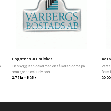
Logotops 3D-sticker
Vatt
n
En snygg liten dekal med en så kallad dome på
Vatte
som ger en exklusiv och ...
form f
Prisintervall:
3.75
kr
–
5.25
kr
20.0
3.75 kr
till
5.25 kr