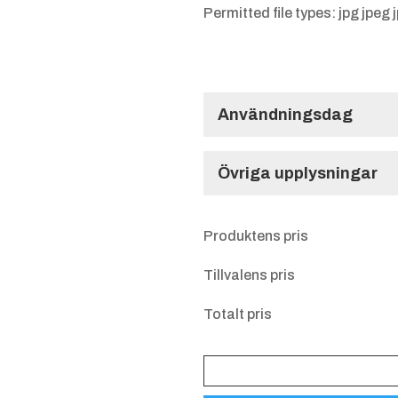
Permitted file types: jpg jpeg 
Användningsdag
Användningsdag
Övriga upplysningar
Övriga upplysnin
Produktens pris
Tillvalens pris
Totalt pris
Glasunderlägg
formskuret