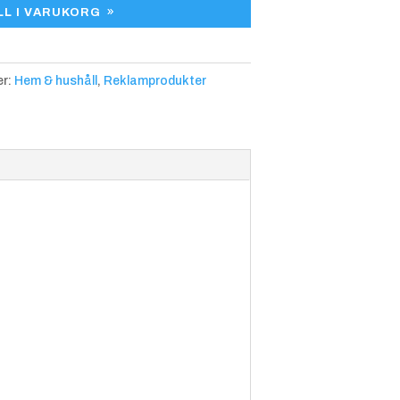
LL I VARUKORG
er:
Hem & hushåll
,
Reklamprodukter