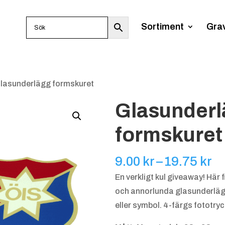
Sortiment
Gra
Glasunderlägg formskuret
Glasunderl
formskuret
Pr
9.00
kr
–
19.75
kr
9.
En verkligt kul giveaway! Här f
til
och annorlunda glasunderlägg.
19
eller symbol. 4-färgs fototryc