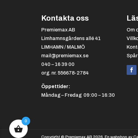
Kontakta oss
Lä
Premiemax AB
Om 
Limhamnsgårdens allé 41
Villk
LIMHAMN / MALMÖ
Kont
mail@premiemax.se
Spår
040 – 16 39 00
org. nr. 556678-2784
Öppettider:
Måndag – Fredag 09:00 – 16:30
0
Copyright © Premiemax AB 2026. En webshop av Ca