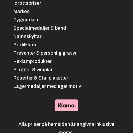
Idrottspriser
Märken
Tygmärken
Specialmedaljer & band
Namnskyltar
Profilkläder
Presenter & personlig gravyr
Reklamprodukter
Cykel
Flaggor & vimplar
Rosetter & Stallplaketter
Lagermedaljer med eget motiv
Alla priser på hemsidan är angivna inklusive
Cykel MTB
moms.