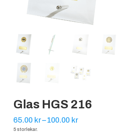
Glas HGS 216
Prisintervall:
65.00
kr
–
100.00
kr
65.00 kr
5 storlekar.