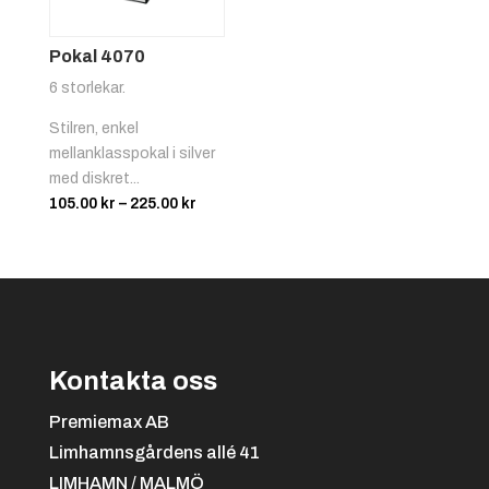
Pokal 4070
6 storlekar.
Stilren, enkel
mellanklasspokal i silver
med diskret...
Prisintervall:
105.00
kr
–
225.00
kr
105.00 kr
Bordtennis
till
225.00 kr
Kontakta oss
Premiemax AB
Limhamnsgårdens allé 41
Boule
LIMHAMN / MALMÖ