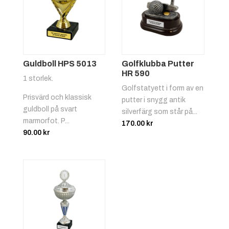
Guldboll HPS 5013
Golfklubba Putter
HR 590
1 storlek.
Golfstatyett i form av en
Prisvärd och klassisk
putter i snygg antik
guldboll på svart
Biljard
silverfärg som står på...
marmorfot. P...
170.00
kr
90.00
kr
Bilsport