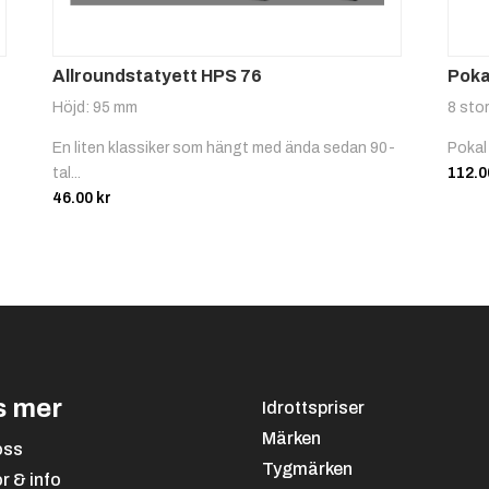
Allroundstatyett HPS 76
Poka
Höjd: 95 mm
8 stor
En liten klassiker som hängt med ända sedan 90-
Pokal
tal...
112.
46.00
kr
s mer
Idrottspriser
Märken
oss
Tygmärken
or & info