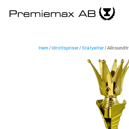
Hem
/
Idrottspriser
/
Statyetter
/ Allroundt