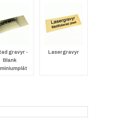
tad gravyr -
Lasergravyr
Blank
uminiumplåt