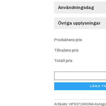
Användningsdag
Användningsdag
Övriga upplysningar
Övriga upplysnin
Produktens pris
Tillvalens pris
Totalt pris
Allroundtrofé
Krona
LÄGG TI
HPS
371
mängd
Artikelnr:
HPS371KRONA
Katego