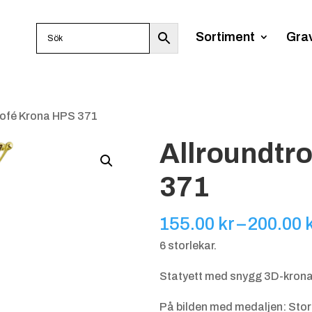
Sortiment
Gra
rofé Krona HPS 371
Allroundtr
371
155.00
kr
–
200.00
6 storlekar.
Statyett med snygg 3D-krona i
På bilden med medaljen: Stor