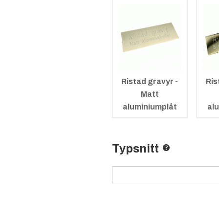
Ristad gravyr -
Ris
Matt
aluminiumplåt
al
Typsnitt