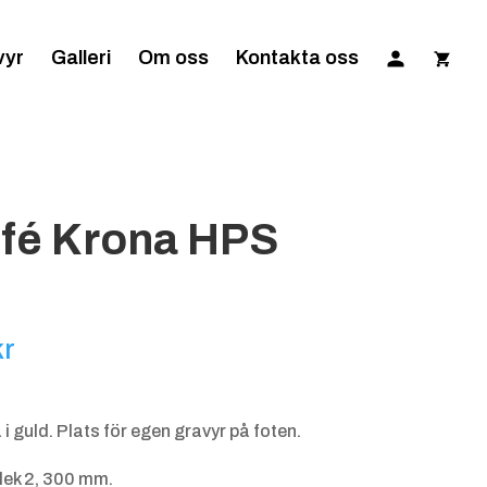
vyr
Galleri
Om oss
Kontakta oss
ofé Krona HPS
Prisintervall:
kr
155.00 kr
till
 guld. Plats för egen gravyr på foten.
200.00 kr
lek 2, 300 mm.