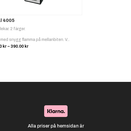
l 4005
lekar. 2 färger.
 med snygg flamma på mellanbiten. V...
Prisintervall:
00
kr
–
390.00
kr
112.00 kr
till
390.00 kr
Alla priser på hemsidan är