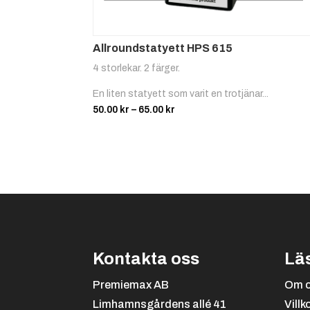
Allroundstatyett HPS 615
4 storlekar. 2 färger.
En liten statyett som varit en trotjänar...
Prisintervall:
50.00
kr
–
65.00
kr
50.00 kr
till
65.00 kr
Kontakta oss
Lä
Premiemax AB
Om 
Limhamnsgårdens allé 41
Villk