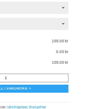
gar
155.00
kr
0.00
kr
155.00
kr
LL I VARUKORG
rier:
Idrottspriser
,
Statyetter