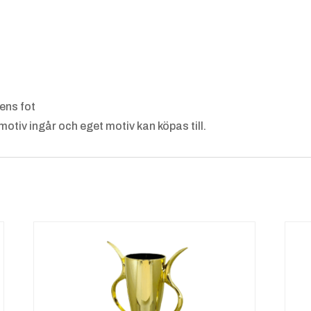
Friidrot
Friidrot
t,
t
Kulstöt
Längdh
ning
opp
ens fot
motiv ingår och eget motiv kan köpas till.
Gokart
Handbo
ll
Inneban
Ishocke