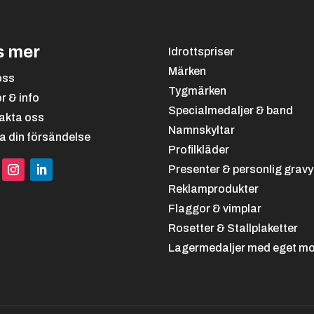
s mer
Idrottspriser
Märken
Ridspor
Rodd
oss
t,
Tygmärken
or & info
Dressyr
Specialmedaljer & band
akta oss
Namnskyltar
a din försändelse
Profilkläder
Presenter & personlig gravy
Reklamprodukter
Skidspo
Skidspo
Flaggor & vimplar
rt,
rt,
Rosetter & Stallplaketter
Snowbo
Alpint
Lagermedaljer med eget mo
ard