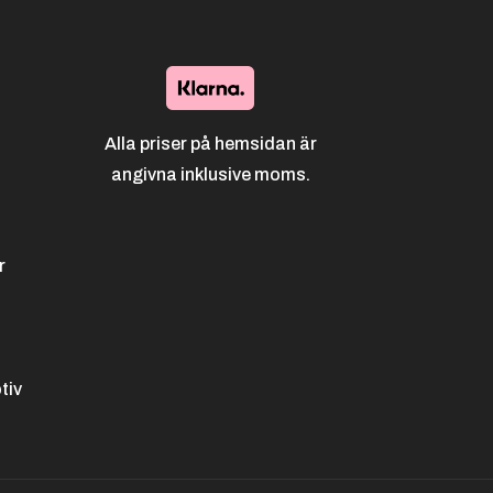
Schack
Segling
Simning
Alla priser på hemsidan är
angivna inklusive moms.
r
Skidspo
Skyttes
Skyttes
rt,
port,
port,
Längds
Luftpist
Luftgev
tiv
kidåkni
ol
är
ng