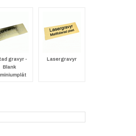
tad gravyr -
Lasergravyr
Blank
uminiumplåt