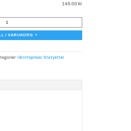
 på 25 pokaler, 25 medaljer och
145.00
kr
ndast till specialmotiv på en
i på orderbekräftelsen manuellt
. Alternativt lägg till önskat
at med artikeln ”Eget motiv till
Brottni
Cykel
Cykel
LL I VARUKORG
ng
MTB
tegorier:
Idrottspriser
,
Statyetter
Fotboll
Friidrot
Friidrot
t
t,
Höjdho
pp