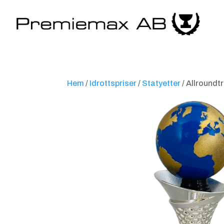
Hem
/
Idrottspriser
/
Statyetter
/ Allroundt