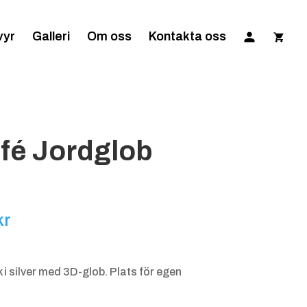
vyr
Galleri
Om oss
Kontakta oss
ofé Jordglob
Prisintervall:
kr
145.00 kr
till
 i silver med 3D-glob. Plats för egen
185.00 kr