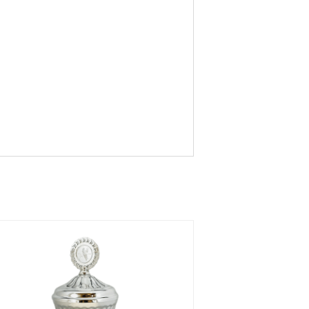
Golf
Gymna
Gymna
stik,
stik,
Manlig
Kvinnlig
Hundsp
Handsla
Hästhu
ort
g
vud
Judo
Musik
Kampsp