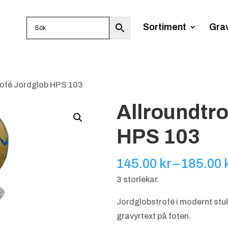
Sortiment
Gra
rofé Jordglob HPS 103
Allroundtr
HPS 103
145.00
kr
–
185.00
3 storlekar.
Jordglobstrofé i modernt stuk
gravyrtext på foten.