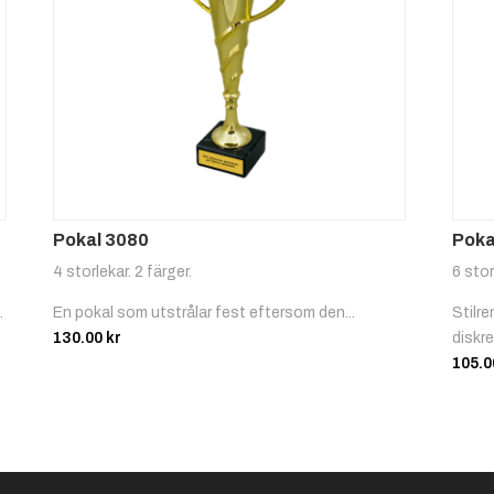
dy
y
Kampsp
Konstå
ort 2
kning
Pokal 3080
Poka
4 storlekar. 2 färger.
6 stor
.
En pokal som utstrålar fest eftersom den...
Stilre
130.00
kr
diskret
105.
Motocr
Oriente
oss
ring