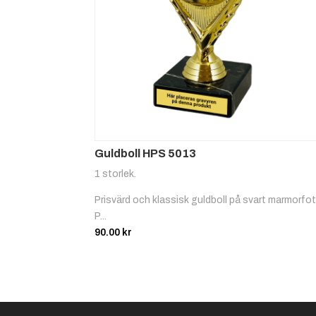
Guldboll HPS 5013
1 storlek.
Prisvärd och klassisk guldboll på svart marmorfot
P...
90.00
kr