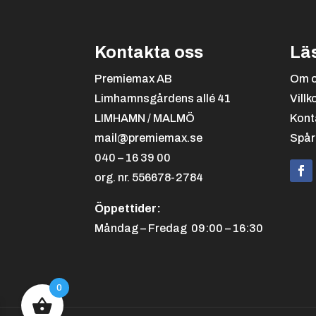
Kontakta oss
Lä
Premiemax AB
Om 
Limhamnsgårdens allé 41
Villk
LIMHAMN / MALMÖ
Kont
mail@premiemax.se
Spår
040 – 16 39 00
org. nr. 556678-2784
Öppettider:
Måndag – Fredag 09:00 – 16:30
0