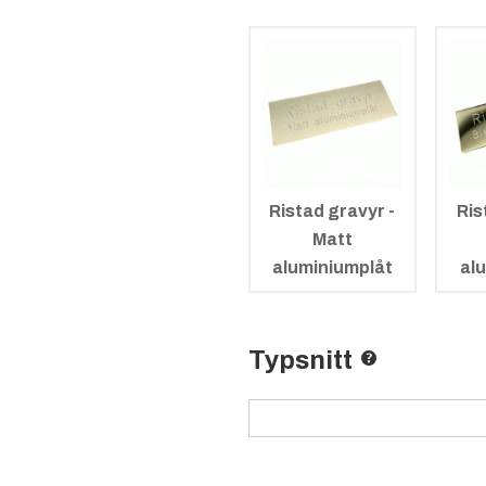
Ristad gravyr -
Ris
Matt
aluminiumplåt
al
Typsnitt