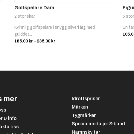
Golfspelare Dam
Figu
Kampsp
Konstå
2 storlekar.
5 stor
ort 2
kning
Kvinnlig golfspelare i snygg silverfärg med
En fä
gulddet...
105.
Prisintervall:
185.00
kr
–
235.00
kr
185.00 kr
till
235.00 kr
Motocr
Oriente
oss
ring
s mer
Idrottspriser
Märken
oss
Tygmärken
or & info
Specialmedaljer & band
akta oss
Namnskyltar