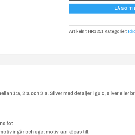
HR
antal specialmotiv separ
Boule
Bowling
LÄGG TI
1251
idrottspriser”.
mängd
Artikelnr:
HR1251
Kategorier:
Idr
Dans
Dart
llan 1:a, 2:a och 3:a. Silver med detaljer i guld, silver eller b
Friidrot
Friidrot
ns fot
t,
t
motiv ingår och eget motiv kan köpas till.