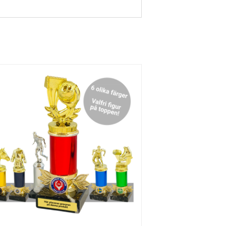
Manlig
Kvinnlig
Hundsp
Handsla
Hästhu
ort
g
vud
Judo
Musik
Kampsp
ort 1