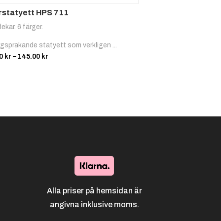
rstatyett HPS 711
Löpnin
Löpnin
Löpnin
lekar. 6 färger.
g,
g,
g
rgsprakande statyett som verkligen ...
Terrän
Sprint
Prisintervall:
00
kr
–
145.00
kr
glöpnin
105.00 kr
g
till
145.00 kr
Padel
Ridspor
Ridspor
t, Trav
t, Hopp
Alla priser på hemsidan är
angivna inklusive moms.