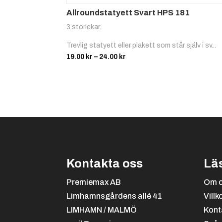
Allroundstatyett Svart HPS 181
3 storlekar.
Trevlig statyett eller plakett som står själv i sv...
Prisintervall:
19.00
kr
–
24.00
kr
19.00 kr
till
24.00 kr
Kontakta oss
Lä
Premiemax AB
Om 
Limhamnsgårdens allé 41
Villk
LIMHAMN / MALMÖ
Kont