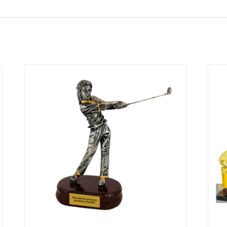
Kulstöt
Längdh
ning
opp
Gokart
Handbo
ll
Inneban
Ishocke
dy
y