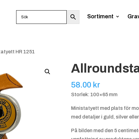
Sortiment
Gra
tatyett HR 1251
Allroundst
58.00
kr
Storlek: 100×65 mm
Ministatyett med plats för moti
med detaljer i guld, silver elle
På bilden med den 5 centimet