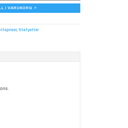
at med artikeln ”Eget motiv till
Brottni
Cykel
Cykel
LL I VARUKORG
ng
MTB
ottspriser
,
Statyetter
Fotboll
Friidrot
Friidrot
t
t,
Höjdho
pp
rons.
Golf
Gymna
Gymna
stik,
stik,