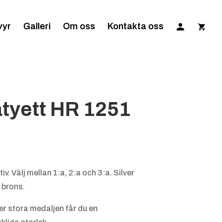
vyr
Galleri
Om oss
Kontakta oss
atyett HR 1251
v. Välj mellan 1:a, 2:a och 3:a. Silver
r brons.
er stora medaljen får du en