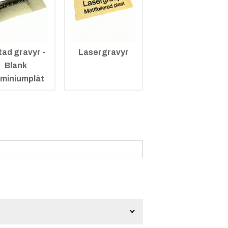
tad gravyr -
Lasergravyr
Blank
uminiumplåt