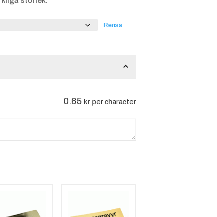
kliga storlek.
Rensa
0.65
kr
per character