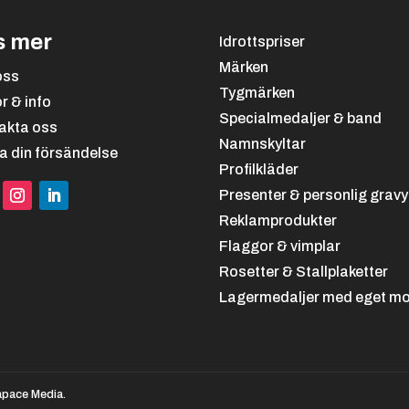
s mer
Idrottspriser
Märken
oss
Tygmärken
or & info
Specialmedaljer & band
akta oss
Namnskyltar
a din försändelse
Profilkläder
Presenter & personlig gravy
Reklamprodukter
Flaggor & vimplar
Rosetter & Stallplaketter
Lagermedaljer med eget mo
pace Media.