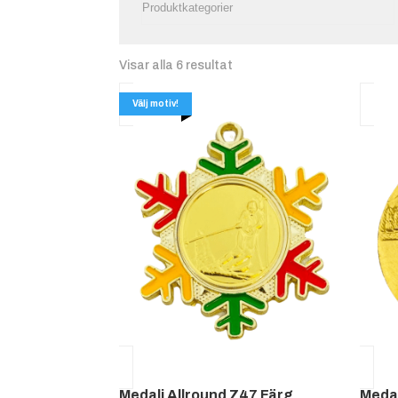
Visar alla 6 resultat
Välj motiv!
Medalj Allround Z47 Färg
Medal