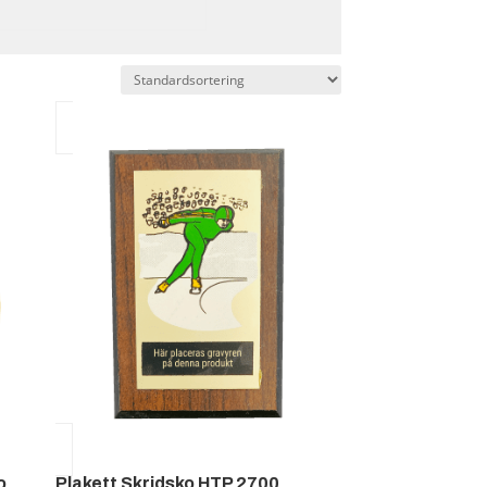
o
Plakett Skridsko HTP 2700