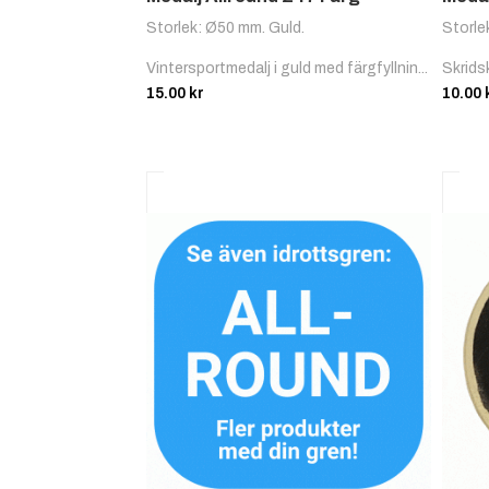
Storlek: Ø50 mm. Guld.
Storle
Vintersportmedalj i guld med färgfyllnin...
Skrids
15.00
kr
10.00