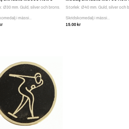
k: Ø30 mm. Guld, silver och brons.
Storlek: Ø40 mm. Guld, silver och 
komedalj i mässi...
Skridskomedalj i mässi...
kr
15.00
kr