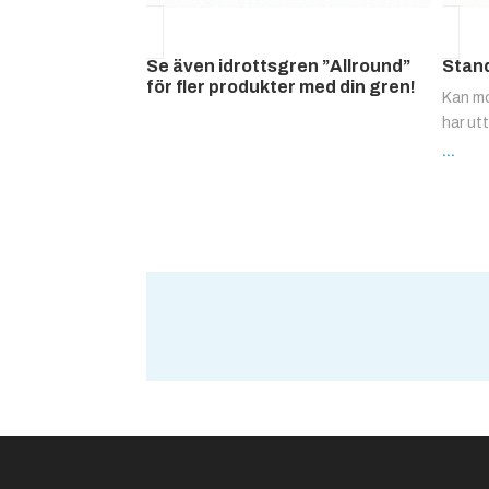
Se även idrottsgren ”Allround”
Stand
för fler produkter med din gren!
Kan mo
har ut
...