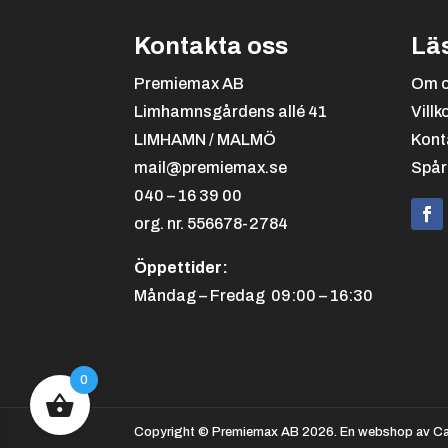
Kontakta oss
Lä
Premiemax AB
Om 
Limhamnsgårdens allé 41
Villk
LIMHAMN / MALMÖ
Kont
mail@premiemax.se
Spår
040 – 16 39 00
org. nr. 556678-2784
Öppettider:
Måndag – Fredag 09:00 – 16:30
0
Copyright © Premiemax AB 2026. En webshop av Ca