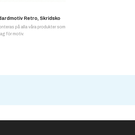
ardmotiv Retro, Skridsko
nteras på alla våra produkter som
tag för motiv.