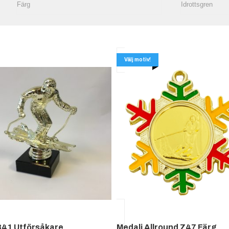
Välj motiv!
841 Utförsåkare
Medalj Allround Z47 Färg