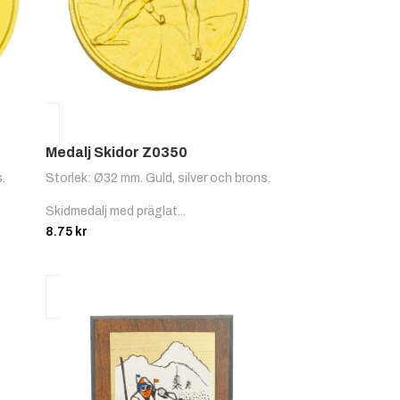
Medalj Skidor Z0350
s.
Storlek: Ø32 mm. Guld, silver och brons.
Skidmedalj med präglat...
8.75
kr