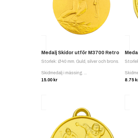
Medalj Skidor utför M3700 Retro
Medal
Storlek: Ø40 mm. Guld, silver och brons.
Storle
Skidmedalj i mässing. ...
Skidme
15.00
kr
8.75
k