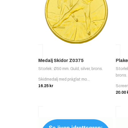
Medalj Skidor Z0375
Plake
Storlek: Ø50 mm. Guld, silver, brons.
Storle
brons.
Skidmedalj med präglat mo...
16.25
kr
Screen
20.00