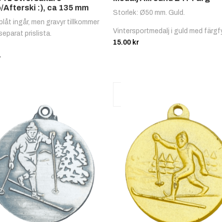
/Afterski :), ca 135 mm
Storlek: Ø50 mm. Guld.
plåt ingår, men gravyr tillkommer
Vintersportmedalj i guld med färgfyl
separat prislista.
15.00
kr
r