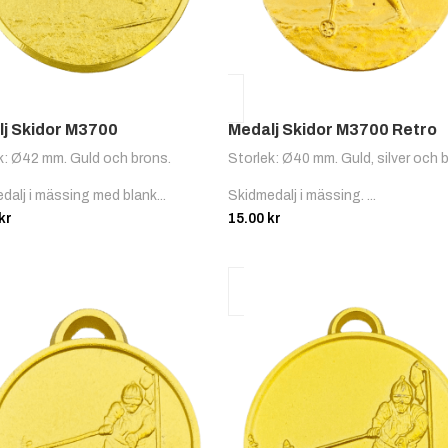
j Skidor M3700
Medalj Skidor M3700 Retro
k: Ø42 mm. Guld och brons.
Storlek: Ø40 mm. Guld, silver och 
dalj i mässing med blank...
Skidmedalj i mässing. ...
kr
15.00
kr