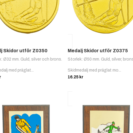
j Skidor utför Z0350
Medalj Skidor utför Z0375
k: Ø32 mm. Guld, silver och brons.
Storlek: Ø50 mm. Guld, silver, bron
dalj med präglat...
Skidmedalj med präglat mo...
r
16.25
kr