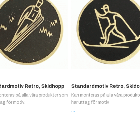
dardmotiv Retro, Skidhopp
Standardmotiv Retro, Skido
nteras på alla våra produkter som
Kan monteras på alla våra produk
tag för motiv.
har uttag för motiv.
...