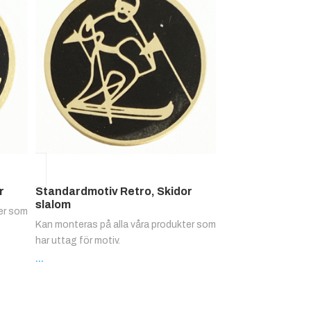
r
Standardmotiv Retro, Skidor
slalom
ter som
Kan monteras på alla våra produkter som
har uttag för motiv.
...