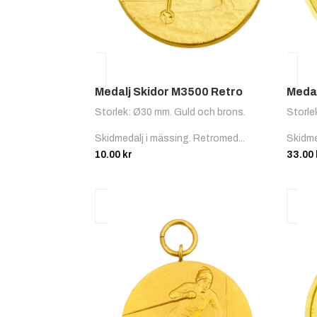
Medalj Skidor M3500 Retro
Medal
Storlek: Ø30 mm. Guld och brons.
Storle
Skidmedalj i mässing. Retromed...
Skidme
10.00
kr
33.00