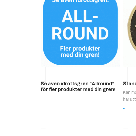
Se även idrottsgren ”Allround”
Stan
för fler produkter med din gren!
Kan mo
har ut
...