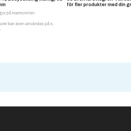
mm
för fler produkter med din g
igur på marmorsten.
igurer kan även användas på s...
r