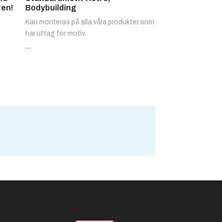
ren!
Bodybuilding
Kan monteras på alla våra produkter som
har uttag för motiv.
...