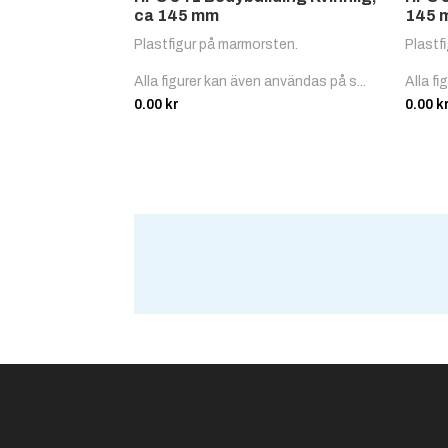
ca 145 mm
145 
Plastfigur på marmorsten.
Plastf
Alla figurer kan även användas på s...
Alla f
0.00
kr
0.00
k