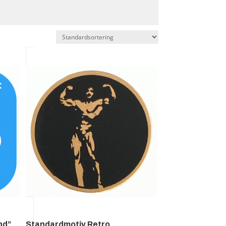
nd”
Standardmotiv Retro,